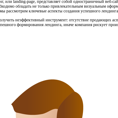
инг, или landing-page, представляет собой одностраничный веб-са
обходимо обладать не только привлекательным визуальным офо
 мы рассмотрим ключевые аспекты создания успешного лендинга
м получить неэффективный инструмент: отсутствие продающих а
спешного формирования лендинга, иначе компания рискует прои