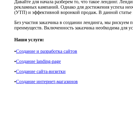
Давайте для начала разберем то, что такое лендинг. Ленд
рекламных кампаний. Однако для достижения успеха не
(УТП) и эффективной воронкой продаж. В данной статье
Без участия заказчика в создании лендинга, мы рискуе
преимуществ. Включенность заказчика необходима для у
Наши услуги:
•
Создание и разработка сайтов
•
Создание landing-page
•
Создание сайта-визитки
•
Создание интернет-магазинов