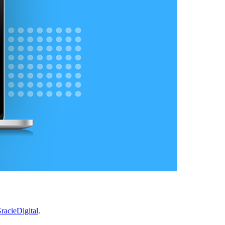
racieDigital
.